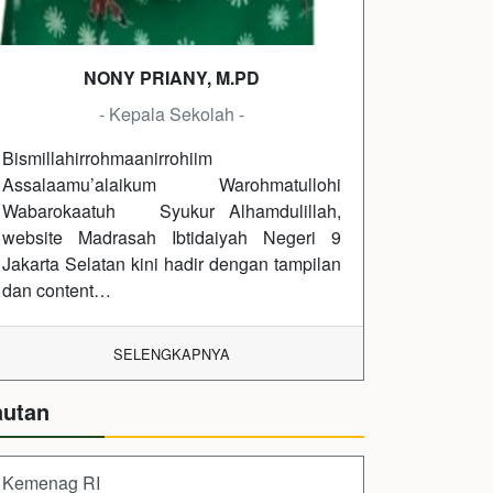
NONY PRIANY, M.PD
- Kepala Sekolah -
Bismillahirrohmaanirrohiim
Assalaamu’alaikum Warohmatullohi
Wabarokaatuh Syukur Alhamdulillah,
website Madrasah Ibtidaiyah Negeri 9
Jakarta Selatan kini hadir dengan tampilan
dan content…
SELENGKAPNYA
autan
Kemenag RI