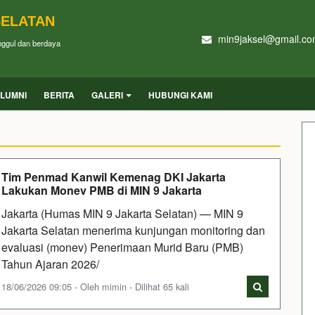
SELATAN
min9jaksel@gmail.c
unggul dan berdaya
LUMNI
BERITA
GALERI
HUBUNGI KAMI
Tim Penmad Kanwil Kemenag DKI Jakarta
Lakukan Monev PMB di MIN 9 Jakarta
Jakarta (Humas MIN 9 Jakarta Selatan) — MIN 9
Jakarta Selatan menerima kunjungan monitoring dan
evaluasi (monev) Penerimaan Murid Baru (PMB)
Tahun Ajaran 2026/
18/06/2026 09:05 - Oleh mimin - Dilihat 65 kali