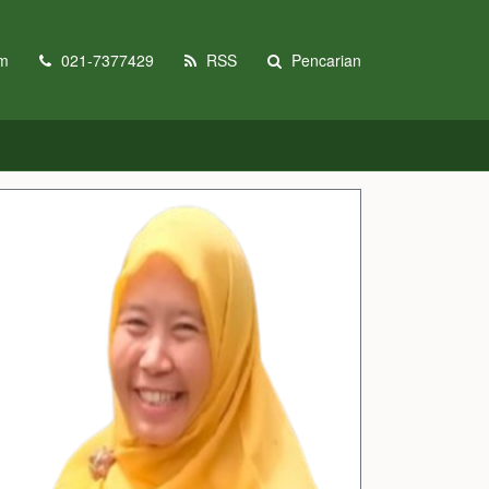
om
021-7377429
RSS
Pencarian