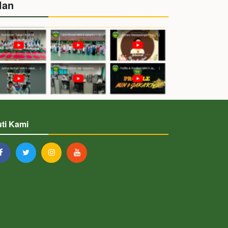
lan
uti Kami