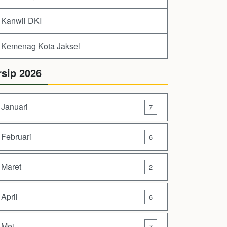
Kanwil DKI
Kemenag Kota Jaksel
rsip 2026
Januari
7
Februari
6
Maret
2
April
6
Mei
7