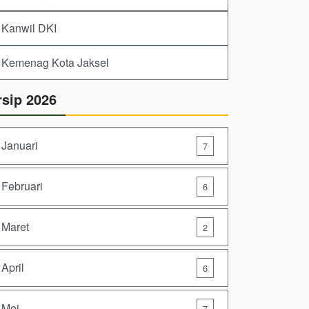
Kanwil DKI
Kemenag Kota Jaksel
rsip 2026
Januari
7
Februari
6
Maret
2
April
6
Mei
7