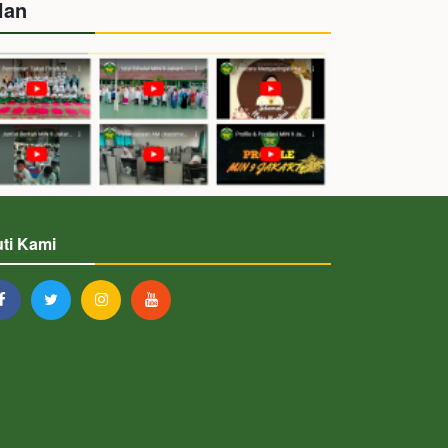
lan
uti Kami