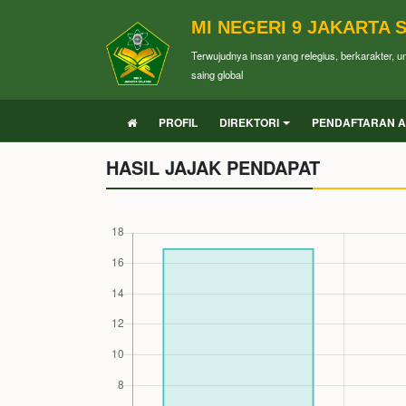
MI NEGERI 9 JAKARTA 
Terwujudnya insan yang relegius, berkarakter, 
saing global
PROFIL
DIREKTORI
PENDAFTARAN A
HASIL JAJAK PENDAPAT