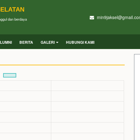
SELATAN
min9jaksel@gmail.c
unggul dan berdaya
LUMNI
BERITA
GALERI
HUBUNGI KAMI