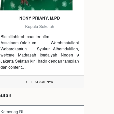
NONY PRIANY, M.PD
- Kepala Sekolah -
Bismillahirrohmaanirrohiim
Assalaamu’alaikum Warohmatullohi
Wabarokaatuh Syukur Alhamdulillah,
website Madrasah Ibtidaiyah Negeri 9
Jakarta Selatan kini hadir dengan tampilan
dan content…
SELENGKAPNYA
autan
Kemenag RI