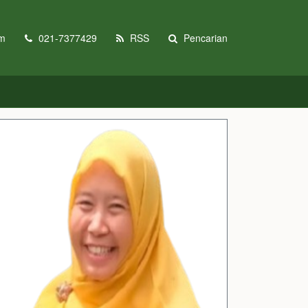
om
021-7377429
RSS
Pencarian