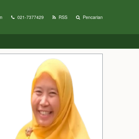
om
021-7377429
RSS
Pencarian