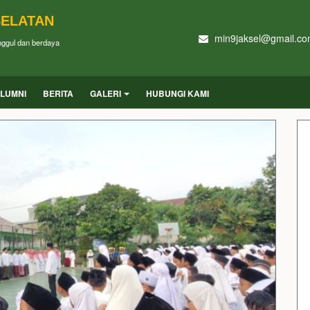
SELATAN
min9jaksel@gmail.c
unggul dan berdaya
LUMNI
BERITA
GALERI
HUBUNGI KAMI