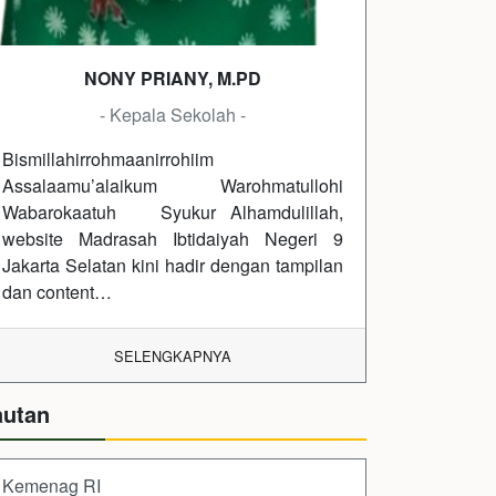
NONY PRIANY, M.PD
- Kepala Sekolah -
Bismillahirrohmaanirrohiim
Assalaamu’alaikum Warohmatullohi
Wabarokaatuh Syukur Alhamdulillah,
website Madrasah Ibtidaiyah Negeri 9
Jakarta Selatan kini hadir dengan tampilan
dan content…
SELENGKAPNYA
autan
Kemenag RI