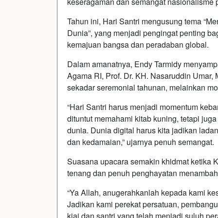
keseragaman dan semangat nasionalisme pa
Tahun ini, Hari Santri mengusung tema “
Dunia”, yang menjadi pengingat penting bagi
kemajuan bangsa dan peradaban global.
Dalam amanatnya, Endy Tarmidy menyampaik
Agama RI, Prof. Dr. KH. Nasaruddin Umar,
sekadar seremonial tahunan, melainkan mo
“Hari Santri harus menjadi momentum kebang
dituntut memahami kitab kuning, tetapi jug
dunia. Dunia digital harus kita jadikan lad
dan kedamaian,” ujarnya penuh semangat.
Suasana upacara semakin khidmat ketika
tenang dan penuh penghayatan menambah 
“Ya Allah, anugerahkanlah kepada kami ke
Jadikan kami perekat persatuan, pembangu
kiai dan santri yang telah menjadi suluh per