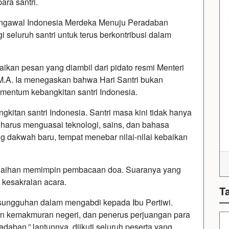
ra santri.
Mengawal Indonesia Merdeka Menuju Peradaban
 seluruh santri untuk terus berkontribusi dalam
an pesan yang diambil dari pidato resmi Menteri
 M.A. Ia menegaskan bahwa Hari Santri bukan
mentum kebangkitan santri Indonesia.
kitan santri Indonesia. Santri masa kini tidak hanya
a harus menguasai teknologi, sains, dan bahasa
ang dakwah baru, tempat menebar nilai-nilai kebaikan
 Kaihan memimpin pembacaan doa. Suaranya yang
kesakralan acara.
T
sungguhan dalam mengabdi kepada Ibu Pertiwi.
n kemakmuran negeri, dan penerus perjuangan para
adaban,” lantunnya, diikuti seluruh peserta yang