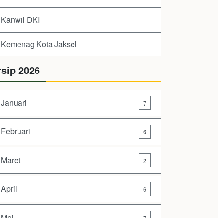
Kanwil DKI
Kemenag Kota Jaksel
rsip 2026
Januari
7
Februari
6
Maret
2
April
6
Mei
7