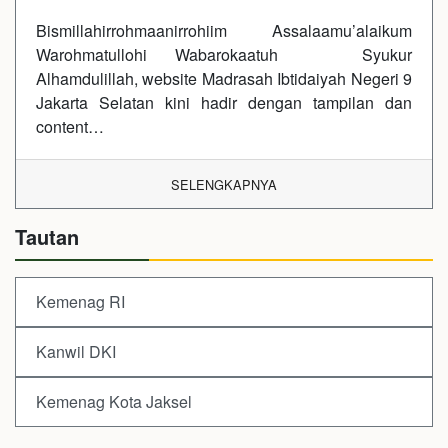
Bismillahirrohmaanirrohiim Assalaamu’alaikum
Warohmatullohi Wabarokaatuh Syukur
Alhamdulillah, website Madrasah Ibtidaiyah Negeri 9
Jakarta Selatan kini hadir dengan tampilan dan
content…
SELENGKAPNYA
Tautan
Kemenag RI
Kanwil DKI
Kemenag Kota Jaksel