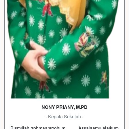
NONY PRIANY, M.PD
- Kepala Sekolah -
Bismillahirrohmaanirrohiim Assalaamu’alaikum