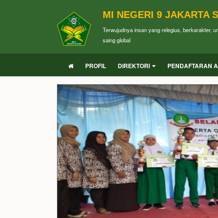
MI NEGERI 9 JAKARTA 
Terwujudnya insan yang relegius, berkarakter, 
saing global
PROFIL
DIREKTORI
PENDAFTARAN A