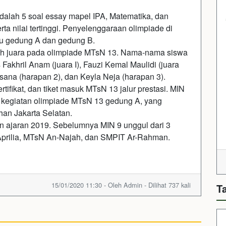
 adalah 5 soal essay mapel IPA, Matematika, dan
rta nilai tertinggi. Penyelenggaraan olimpiade di
tu gedung A dan gedung B.
aih juara pada olimpiade MTsN 13. Nama-nama siswa
 Fakhril Anam (juara I), Fauzi Kemal Maulidi (juara
ksana (harapan 2), dan Keyla Neja (harapan 3).
tifikat, dan tiket masuk MTsN 13 jalur prestasi. MIN
 kegiatan olimpiade MTsN 13 gedung A, yang
han Jakarta Selatan.
hun ajaran 2019. Sebelumnya MIN 9 unggul dari 3
 Aprilia, MTsN An-Najah, dan SMPIT Ar-Rahman.
15/01/2020 11:30 - Oleh Admin - Dilihat 737 kali
T