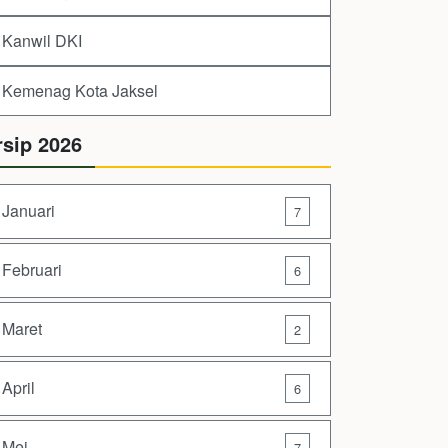
Kanwil DKI
Kemenag Kota Jaksel
rsip 2026
Januari
7
Februari
6
Maret
2
April
6
Mei
7