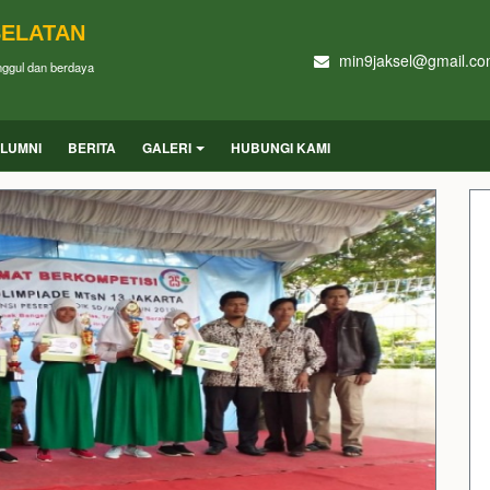
SELATAN
min9jaksel@gmail.c
unggul dan berdaya
LUMNI
BERITA
GALERI
HUBUNGI KAMI