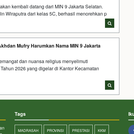
an kembali datang dari MIN 9 Jakarta Selatan.
din Wiraputra dari kelas 5C, berhasil menorehkan p
Akhdan Mufry Harumkan Nama MIN 9 Jakarta
mangat dan nuansa religius menyelimuti
) Tahun 2026 yang digelar di Kantor Kecamatan
Tags
Ik
san
MADRASAH
PROVINSI
PRESTASI
KKM
ng