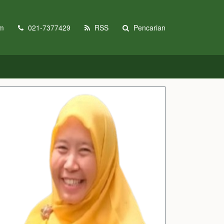
om
021-7377429
RSS
Pencarian