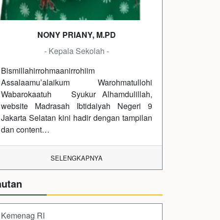
NONY PRIANY, M.PD
- Kepala Sekolah -
Bismillahirrohmaanirrohiim
Assalaamu’alaikum Warohmatullohi
Wabarokaatuh Syukur Alhamdulillah,
website Madrasah Ibtidaiyah Negeri 9
Jakarta Selatan kini hadir dengan tampilan
dan content…
SELENGKAPNYA
autan
Kemenag RI