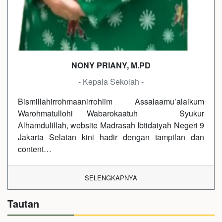
NONY PRIANY, M.PD
- Kepala Sekolah -
Bismillahirrohmaanirrohiim Assalaamu’alaikum
Warohmatullohi Wabarokaatuh Syukur
Alhamdulillah, website Madrasah Ibtidaiyah Negeri 9
Jakarta Selatan kini hadir dengan tampilan dan
content…
SELENGKAPNYA
Tautan