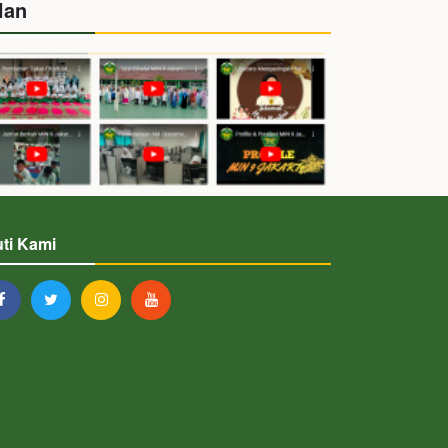
lan
uti Kami