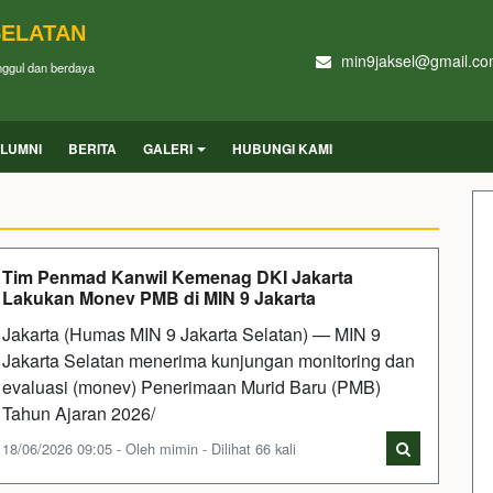
SELATAN
min9jaksel@gmail.c
unggul dan berdaya
LUMNI
BERITA
GALERI
HUBUNGI KAMI
Tim Penmad Kanwil Kemenag DKI Jakarta
Lakukan Monev PMB di MIN 9 Jakarta
Jakarta (Humas MIN 9 Jakarta Selatan) — MIN 9
Jakarta Selatan menerima kunjungan monitoring dan
evaluasi (monev) Penerimaan Murid Baru (PMB)
Tahun Ajaran 2026/
18/06/2026 09:05 - Oleh mimin - Dilihat 66 kali