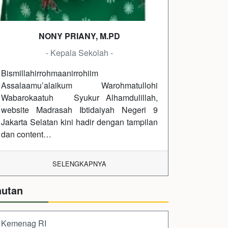
NONY PRIANY, M.PD
- Kepala Sekolah -
Bismillahirrohmaanirrohiim
Assalaamu’alaikum Warohmatullohi
Wabarokaatuh Syukur Alhamdulillah,
website Madrasah Ibtidaiyah Negeri 9
Jakarta Selatan kini hadir dengan tampilan
dan content…
SELENGKAPNYA
autan
Kemenag RI