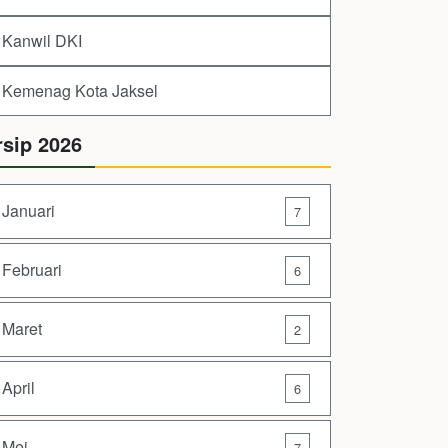
Kanwil DKI
Kemenag Kota Jaksel
rsip 2026
Januari
7
Februari
6
Maret
2
April
6
Mei
7