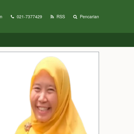
om
021-7377429
RSS
Pencarian