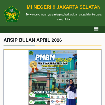
MI NEGERI 9 JAKARTA SELATAN
Terwujudnya insan yang relegius, berkarakter, unggul dan berdaya
saing global
ARSIP BULAN APRIL 2026