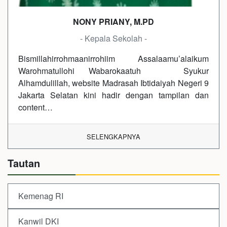
NONY PRIANY, M.PD
- Kepala Sekolah -
Bismillahirrohmaanirrohiim Assalaamu’alaikum
Warohmatullohi Wabarokaatuh Syukur
Alhamdulillah, website Madrasah Ibtidaiyah Negeri 9
Jakarta Selatan kini hadir dengan tampilan dan
content…
SELENGKAPNYA
Tautan
Kemenag RI
Kanwil DKI