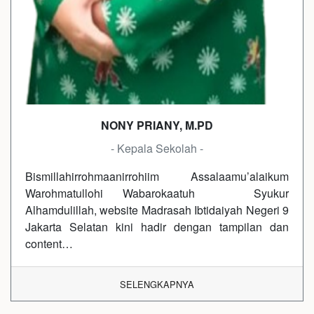
NONY PRIANY, M.PD
- Kepala Sekolah -
Bismillahirrohmaanirrohiim Assalaamu’alaikum
Warohmatullohi Wabarokaatuh Syukur
Alhamdulillah, website Madrasah Ibtidaiyah Negeri 9
Jakarta Selatan kini hadir dengan tampilan dan
content…
SELENGKAPNYA